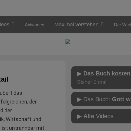
deos
Maximal verstehen
Antworten
Der Würf
▶
Das Buch kosten
ail
Bisher
0
mal
ubert das
▶ Das Buch:
Gott 
folgreichen, der
nd der
▶
Alle
Videos
k, Wirtschaft und
ist untrennbar mit