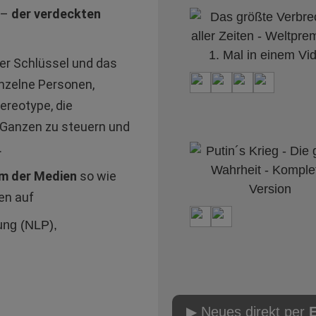
 –
der verdeckten
er Schlüssel und das
nzelne Personen,
reotype, die
m Ganzen zu steuern und
.
m der Medien
so wie
en auf
ung (NLP),
▶ Neues direkt per
E