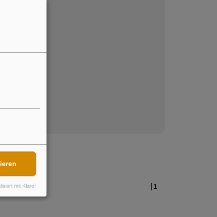
ieren
isiert mit Klaro!
1