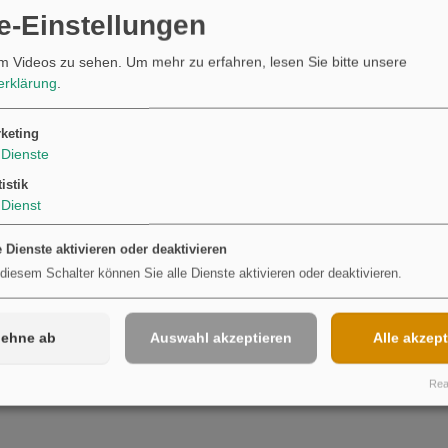
cht aus dem Rahmen. Du
e-Einstellungen
n der Massenmedien.
m Videos zu sehen.
Um mehr zu erfahren, lesen Sie bitte unsere
erklärung
.
utungen
oder mit einer
iesem Buch findest du
keting
Dienste
nd erzählen kann
. Das
tistik
en und sicher wissen.
Dienst
e Dienste aktivieren oder deaktivieren
 diesem Schalter können Sie alle Dienste aktivieren oder deaktivieren.
lehne ab
Auswahl akzeptieren
Alle akzept
Real