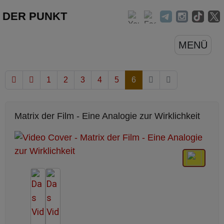
DER PUNKT
MENÜ
1
2
3
4
5
6
Matrix der Film - Eine Analogie zur Wirklichkeit