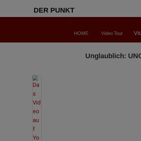
DER PUNKT
">
Vi
HOME
Video Tour
Unglaublich: UNO