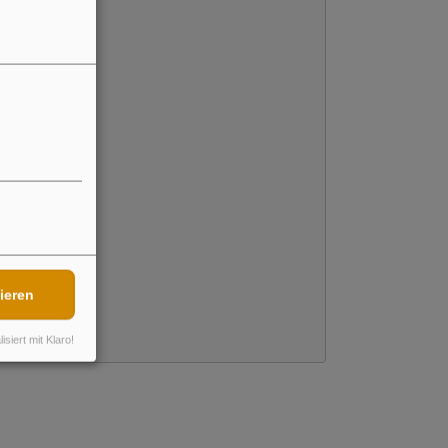
ieren
isiert mit Klaro!