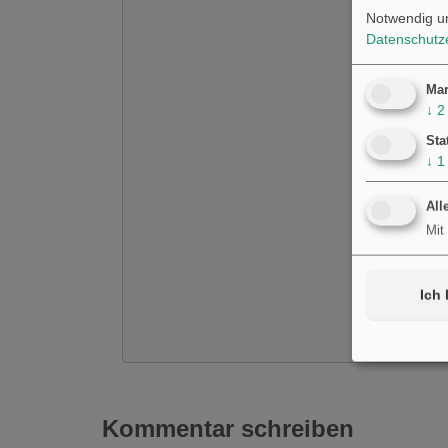
Notwendig u
Datenschutz
Mar
↓
2
Sta
↓
1
All
Mit
Ich 
Kommentar schreiben