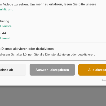
m Videos zu sehen.
Um mehr zu erfahren, lesen Sie bitte unsere
erklärung
.
Möchten Sie von
Youtube
bereitgestellte externe Inhalte laden?
Ja
keting
Dienste
tistik
Dienst
e Dienste aktivieren oder deaktivieren
 diesem Schalter können Sie alle Dienste aktivieren oder deaktivieren.
lehne ab
Auswahl akzeptieren
Alle akzept
Real